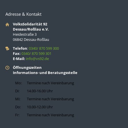
Adresse & Kontakt
VolksSolidarität 92
Dessau/Roßlau e.V.
Heidestraße 3
06842 Dessau-Roßlau
Telefon
:
0340/ 870 599 300
Fax:
0340/ 870 599 301
E-Mail:
info@vs92.de
Öffnungszeiten
Informations- und Beratungsstelle
Mo:
Termine nach Vereinbarung
Di:
14.00-16.00 Uhr
Mi:
Termine nach Vereinbarung
Do:
10.00-12.00 Uhr
Fr:
Termine nach Vereinbarung