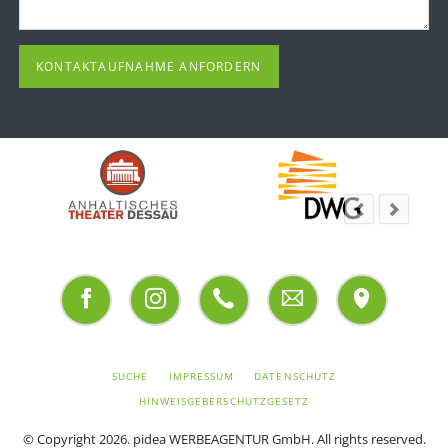
KONTAKTAUFNAHME ANFORDERN
Facebook
Instagram
Telefon
Email
Adresse
NAVIGATION
SUCHE
IMPRESSUM
DATENSCHUTZ
ÜBERSPRINGEN
HINWEISGEBERSCHUTZGESETZ
© Copyright 2026.
pidea WERBEAGENTUR GmbH
. All rights reserved.