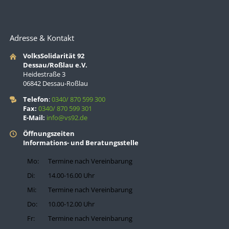
Adresse & Kontakt
VolksSolidarität 92
Dessau/Roßlau e.V.
Heidestraße 3
06842 Dessau-Roßlau
Telefon
:
0340/ 870 599 300
Fax:
0340/ 870 599 301
E-Mail:
info@vs92.de
Öffnungszeiten
Informations- und Beratungsstelle
Mo:
Termine nach Vereinbarung
Di:
14.00-16.00 Uhr
Mi:
Termine nach Vereinbarung
Do:
10.00-12.00 Uhr
Fr:
Termine nach Vereinbarung